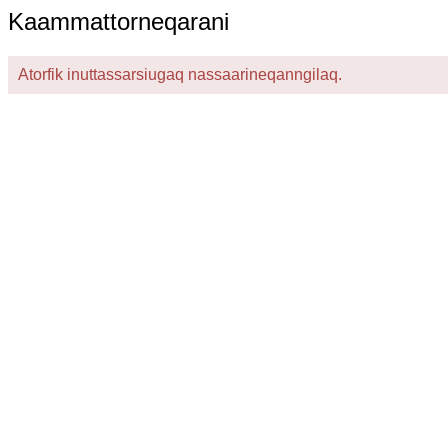
Kaammattorneqarani
Atorfik inuttassarsiugaq nassaarineqanngilaq.