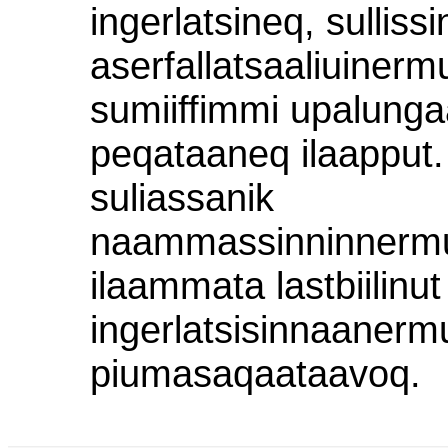
ingerlatsineq, sulliss
aserfallatsaaliuinermu
sumiiffimmi upalung
peqataaneq ilaapput. L
suliassanik
naammassinninnerm
ilaammata lastbiilinut
ingerlatsisinnaanermu
piumasaqaataavoq.