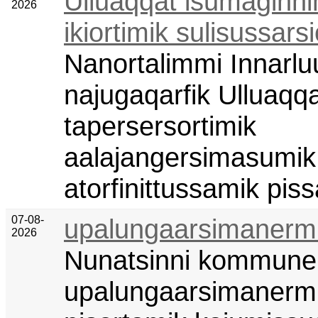
Ulluaqqat isumaginn
2026
ikiortimik sulisussars
Nanortalimmi Innarluu
najugaqarfik Ulluaqq
tapersersortimik
aalajangersimasumik
atorfinittussamik pis
07-08-
upalungaarsimanermu
2026
Nunatsinni kommune 
upalungaarsimanerm