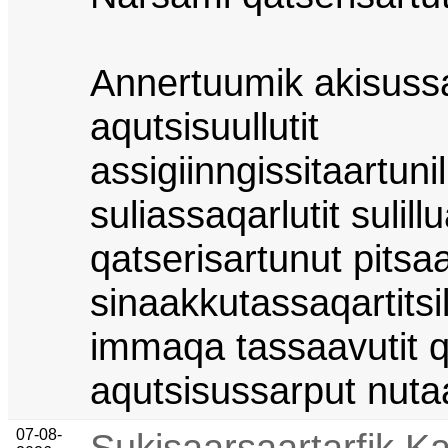
Annertuumik akisussaa
aqutsisuullutit
assigiinngissitaartunil
suliassaqarlutit sulillu
qatserisartunut pits
sinaakkutassaqartitsil
immaqa tassaavutit q
aqutsisussarput nuta
07-08-
Sukisaarsaartarfik K