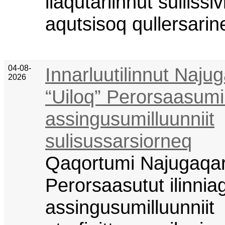
ilaqutariinnut sullissi
aqutsisoq qullersarin
04-08-
Innarluutilinnut Najug
2026
“Uiloq” Perorsaasumi
assingusumilluunniit
sulisussarsiorneq
Qaqortumi Najugaqarf
Perorsaasutut ilinnia
assingusumilluunniit