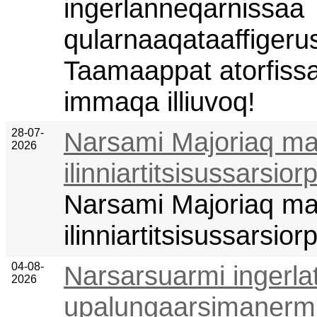
ingerlanneqarnissaa
qularnaaqataaffigeru
Taamaappat atorfissa
immaqa illiuvoq!
28-07-
Narsami Majoriaq ma
2026
ilinniartitsisussarsior
Narsami Majoriaq ma
ilinniartitsisussarsior
04-08-
Narsarsuarmi ingerla
2026
upalungaarsimanermul