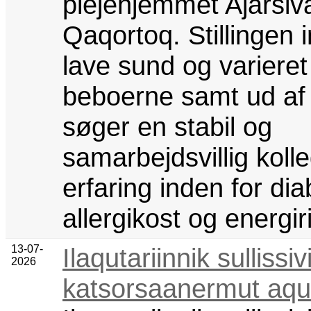
plejehjemmet Ajarsiva
Qaqortoq. Stillingen 
lave sund og varieret
beboerne samt ud af 
søger en stabil og
samarbejdsvillig kol
erfaring inden for dia
allergikost og energir
13-07-
Ilaqutariinnik sullissi
2026
katsorsaanermut aqu