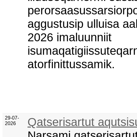
perorsaasussarsiorp
aggustusip ulluisa aa
2026 imaluunniit
isumaqatigiissuteqar
atorfinittussamik.
29-07-
Qatserisartut aqutsis
2026
Narsami qatserisartut