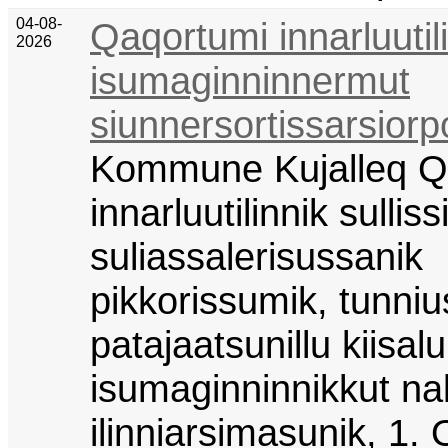
04-08-
Qaqortumi innarluutil
2026
isumaginninnermut
siunnersortissarsiorp
Kommune Kujalleq Q
innarluutilinnik sullis
suliassalerisussanik
pikkorissumik, tunni
patajaatsunillu kiisalu
isumaginninnikkut na
ilinniarsimasunik, 1.