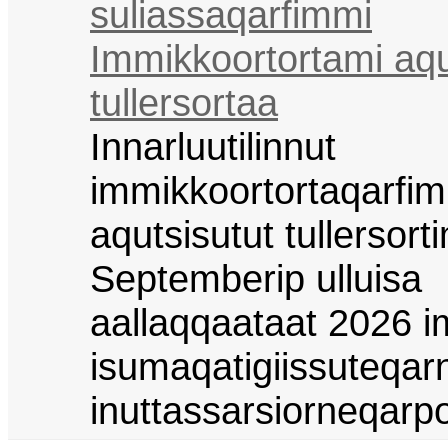
suliassaqarfimmi
Immikkoortortami aq
tullersortaa
Innarluutilinnut
immikkoortortaqarfi
aqutsisutut tullersorti
Septemberip ulluisa
aallaqqaataat 2026 i
isumaqatigiissuteqar
inuttassarsiorneqarp