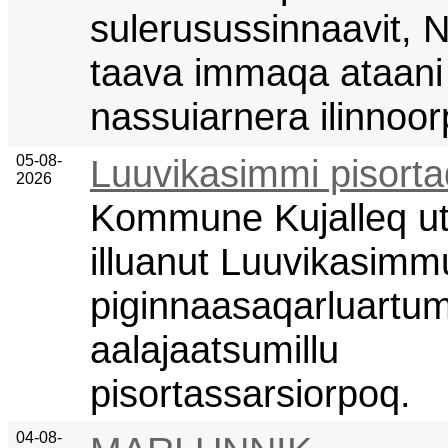
sulerusussinnaavit, 
taava immaqa ataani 
nassuiarnera ilinnoor
05-08-
Luuvikasimmi pisorta
2026
Kommune Kujalleq u
illuanut Luuvikasimm
piginnaasaqarluartum
aalajaatsumillu
pisortassarsiorpoq.
04-08-