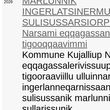
MARLUNNIK
2026
INGERLATSINERM
SULISUSSARSIOR
Narsami eqqagassan
tigooqqaavimmi
Kommune Kujalliup 
eqqagassalerivissuu
tigooraaviillu ulluinna
ingerlanneqarnissaa
sulisussanik marlunn
sullarissunik,