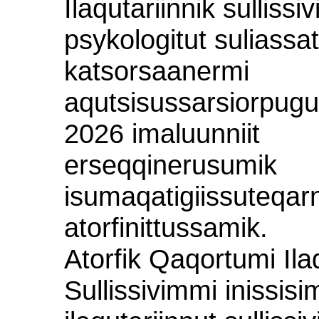
Ilaqutariinnik sullissi
psykologitut suliassat
katsorsaanermi
aqutsisussarsiorpugu
2026 imaluunniit
erseqqinerusumik
isumaqatigiissuteqar
atorfinittussamik.
Atorfik Qaqortumi Ila
Sullissivimmi inissis