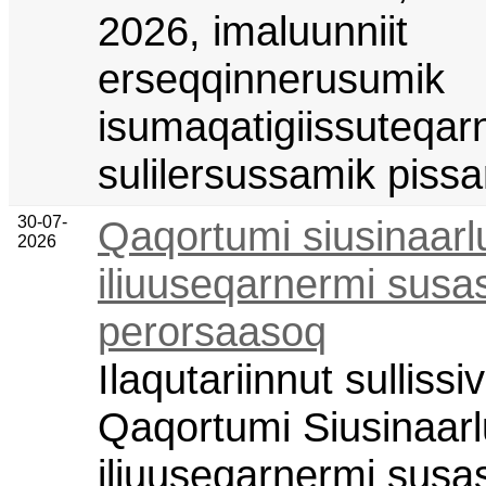
2026, imaluunniit
erseqqinnerusumik
isumaqatigiissuteqarn
sulilersussamik pissa
30-07-
Qaqortumi siusinaarl
2026
iliuuseqarnermi susa
perorsaasoq
Ilaqutariinnut sullissiv
Qaqortumi Siusinaarl
iliuuseqarnermi susa