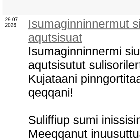
29-07-
Isumaginninnermut si
2026
aqutsisuat
Isumaginninnermi siu
aqutsisutut sulisorilert
Kujataani pinngortit
qeqqani!
Suliffiup sumi inissis
Meeqqanut inuusuttu