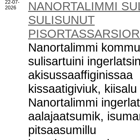
22-07-
NANORTALIMMI SUL
2026
SULISUNUT
PISORTASSARSIO
Nanortalimmi kommu
sulisartuini ingerlats
akisussaaffiginissaa
kissaatigiviuk, kiisalu
Nanortalimmi ingerla
aalajaatsumik, isum
pitsaasumillu