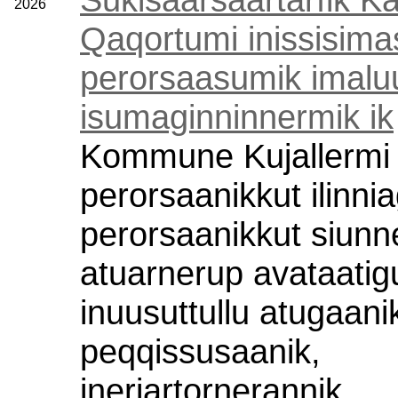
2026
Qaqortumi inissisim
perorsaasumik imaluu
isumaginninnermik ik
Kommune Kujallermi 
perorsaanikkut ilinnia
perorsaanikkut siunn
atuarnerup avataati
inuusuttullu atugaani
peqqissusaanik,
ineriartornerannik