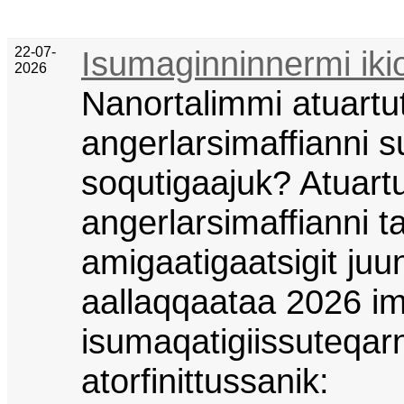
22-07-
Isumaginninnermi ikio
2026
Nanortalimmi atuartu
angerlarsimaffianni sul
soqutigaajuk? Atuart
angerlarsimaffianni t
amigaatigaatsigit juun
aallaqqaataa 2026 im
isumaqatigiissuteqar
atorfinittussanik: