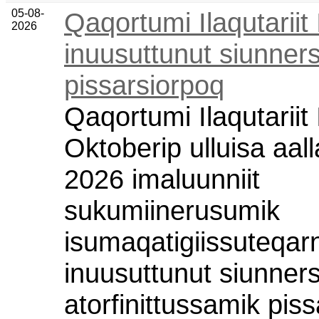
05-08-
Qaqortumi Ilaqutariit I
2026
inuusuttunut siunners
pissarsiorpoq
Qaqortumi Ilaqutariit I
Oktoberip ulluisa aal
2026 imaluunniit
sukumiinerusumik
isumaqatigiissuteqar
inuusuttunut siunners
atorfinittussamik pis