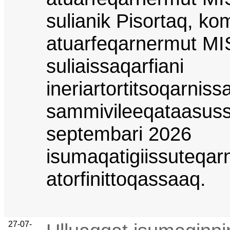
sulianik Pisortaq, k
atuarfeqarnermut MI
suliaissaqarfiani
ineriartortitsoqarniss
sammivileeqataasuss
septembari 2026
isumaqatigiissuteqarn
atorfinittoqassaaq.
27-07-