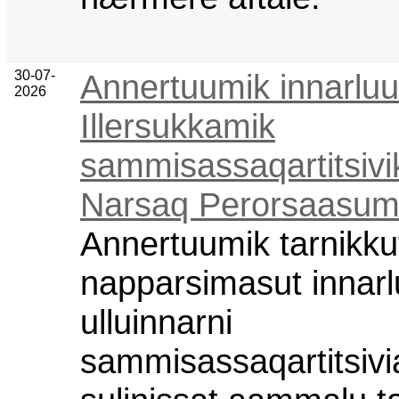
30-07-
Annertuumik innarluut
2026
Illersukkamik
sammisassaqartitsiv
Narsaq Perorsaasumi
Annertuumik tarnikku
napparsimasut innarluu
ulluinnarni
sammisassaqartitsivi