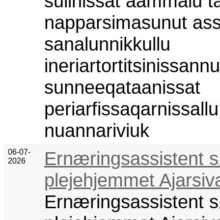
sulinissat aammalu t
napparsimasunut ass
sanalunnikkullu
ineriartortitsinissannu
sunneeqataanissat
periarfissaqarnissallu
nuannariviuk
06-07-
Ernæringsassistent sø
2026
plejehjemmet Ajarsiv
Ernæringsassistent sø