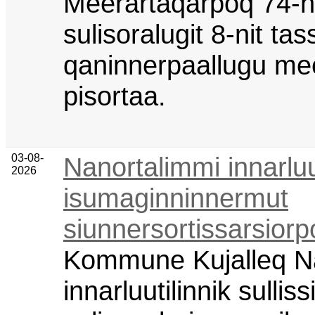
Meerartaqarpoq 74-n
sulisoralugit 8-nit tas
qaninnerpaallugu me
pisortaa.
03-08-
Nanortalimmi innarluu
2026
isumaginninnermut
siunnersortissarsiorp
Kommune Kujalleq N
innarluutilinnik sullis