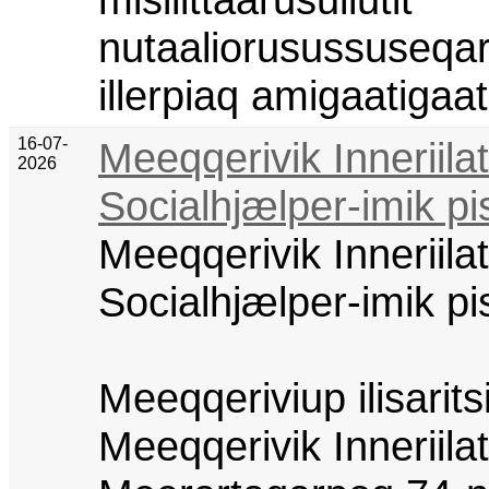
nutaaliorusussuseqar
illerpiaq amigaatigaat
16-07-
Meeqqerivik Inneriila
2026
Socialhjælper-imik pi
Meeqqerivik Inneriila
Socialhjælper-imik pi
Meeqqeriviup ilisarits
Meeqqerivik Inneriila