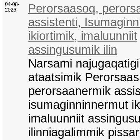
04-08-
Perorsaasoq, perors
2026
assistenti, Isumagin
ikiortimik, imaluunniit
assingusumik ilin
Narsami najugaqatigii
ataatsimik Perorsaas
perorsaanermik assis
isumaginninnermut ik
imaluunniit assingus
ilinniagalimmik pissa