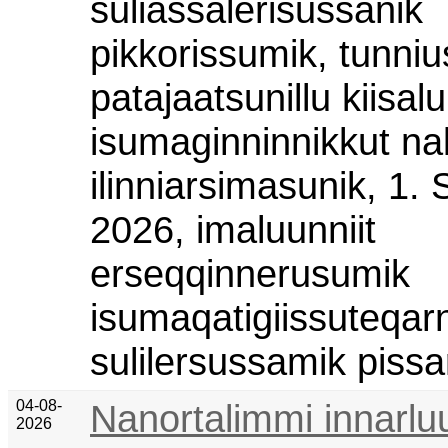
suliassalerisussanik
pikkorissumik, tunni
patajaatsunillu kiisalu
isumaginninnikkut na
ilinniarsimasunik, 1.
2026, imaluunniit
erseqqinnerusumik
isumaqatigiissuteqarn
sulilersussamik pissa
04-08-
Nanortalimmi innarluu
2026