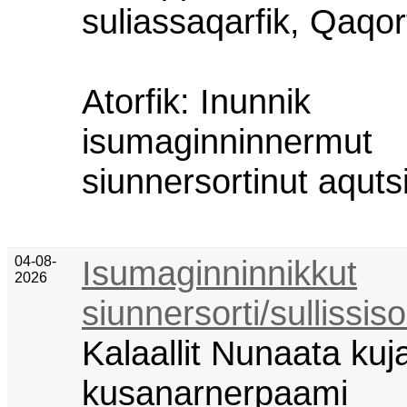
suliassaqarfik, Qaqo
Atorfik: Inunnik
isumaginninnermut
siunnersortinut aquts
04-08-
Isumaginninnikkut
2026
siunnersorti/sullissis
Kalaallit Nunaata kuj
kusanarnerpaami