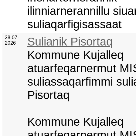
ilinniarnerannillu siua
suliaqarfigisassaat
28-07-
Sulianik Pisortaq
2026
Kommune Kujalleq
atuarfeqarnermut MI
suliassaqarfimmi suli
Pisortaq
Kommune Kujalleq
atuarfeqarnermut MI