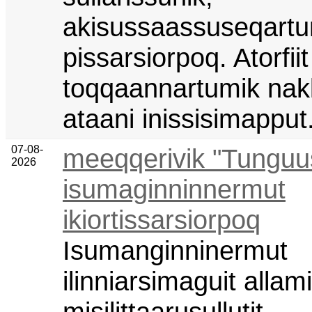
akisussaassuseqartun
pissarsiorpoq. Atorfiit
toqqaannartumik nakku
ataani inissisimapput
07-08-
meeqqerivik "Tunguu
2026
isumaginninnermut
ikiortissarsiorpoq
Isumanginninermut
ilinniarsimaguit allami
misilittaarusullutit