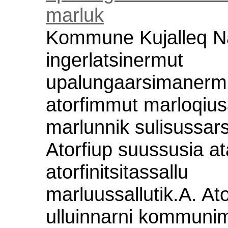
marluk
Kommune Kujalleq N
ingerlatsinermut
upalungaarsimanermu
atorfimmut marloqiu
marlunnik sulisussar
Atorfiup suussusia a
atorfinitsitassallu
marluussallutik.A. At
ulluinnarni kommuni