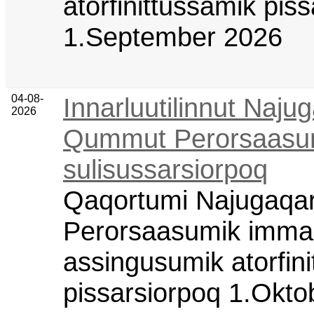
atorfinittussamik pis
1.September 2026
04-08-
Innarluutilinnut Najug
2026
Qummut Perorsaasu
sulisussarsiorpoq
Qaqortumi Najugaqa
Perorsaasumik immaq
assingusumik atorfin
pissarsiorpoq 1.Okto