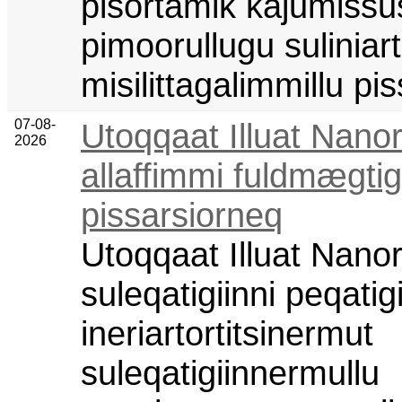
pisortamik kajumissu
pimoorullugu suliniar
misilittagalimmillu pi
07-08-
Utoqqaat Illuat Nanor
2026
allaffimmi fuldmægtig
pissarsiorneq
Utoqqaat Illuat Nanor
suleqatigiinni peqatigi
ineriartortitsinermut
suleqatigiinnermullu